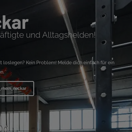
ckar
häftigte und Alltagshelden!
 loslegen? Kein Problem! Melde dich einfach für ein
n.
t_rhein_neckar