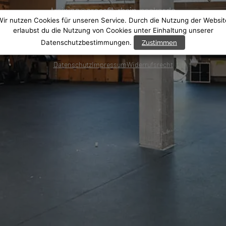
training@crossfit-rhein-neckar.de
Wir nutzen Cookies für unseren Service. Durch die Nutzung der Websit
Industriestrasse 39
erlaubst du die Nutzung von Cookies unter Einhaltung unserer
Datenschutzbestimmungen.
Zustimmen
68169 Mannheim
Datenschutz
Impressum
Widerrufsrecht