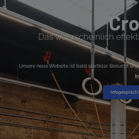
Cro
Das wahrscheinlich effekti
Unsere neue Website ist bald startklar.
Besucht uns 
k
Infogespräch