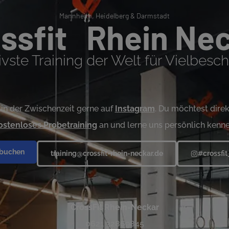
Mannheim, Heidelberg & Darmstadt
ssfit Rhein Ne
vste Training der Welt für Vielbesc
in der Zwischenzeit gerne auf
Instagram
.
Du möchtest direkt
ostenloses Probetraining
an und lerne uns persönlich kenne
 buchen
training@crossfit-rhein-neckar.de
#crossfi
CrossFit Rhein-Neckar
0621 32869845